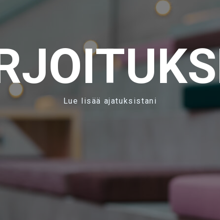
IRJOITUKS
Lue lisää ajatuksistani