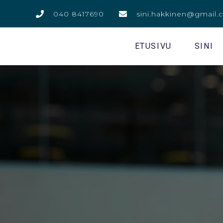
040 8417690
sini.hakkinen@gmail
ETUSIVU
SINI