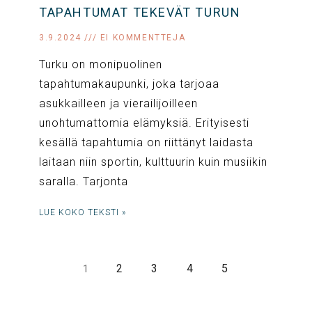
TAPAHTUMAT TEKEVÄT TURUN
3.9.2024
EI KOMMENTTEJA
Turku on monipuolinen
tapahtumakaupunki, joka tarjoaa
asukkailleen ja vierailijoilleen
unohtumattomia elämyksiä. Erityisesti
kesällä tapahtumia on riittänyt laidasta
laitaan niin sportin, kulttuurin kuin musiikin
saralla. Tarjonta
LUE KOKO TEKSTI »
2
3
4
5
1