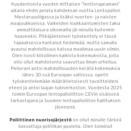
Kuudentoista vuoden mittaisen ”lentisrupeamani”
aikana ehdin pelata kahdeksan vuotta Lentopallon
Mestaruusliigassa ja lisäksi nuorten- ja naisten
maajoukkueissa. Vaikeiden loukkaantumisten takia
ammattilaisura ulkomailla jäi minulla kuitenkin
haaveeksi. Pitkäjänteinen työskentely ei tässä
tapauksessa kantanut hedelmää, mutta samalla
avautui mahdollisuus katsoa maailmaa uusin silmin.
Olen isosti kiitollinen kaikista kokemuksista, joita
olisi ollut mahdotonta saavuttaa ilman urheilua.
Peliurani antoi mahdollisuuden kerätä kokemuksia
lähes 30:ssä Euroopan valtiossa, opetti
työskentelemään määrätietoisesti tavoitteideni
eteen ja antoi laajan tukiverkoston. Vuodesta 2025
toimin Euroopan lentopalloliitton CEVin sisäisenä
tarkastajana ja Suomen lentopalloliiton hallituksen
jäsenenä.
Poliittinen nuorisojärjestö
on ollut minulle tärkeä
kasvattaja politiikan puolella. Olen toiminut