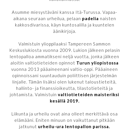
Asumme miesystäväni kanssa Itä-Turussa. Vapaa-
aikana seuraan urheilua, pelaan
padelia
naisten
kakkosdivarissa, käyn kuntosalilla ja kuuntelen
äänikirjoja.
Valmistuin ylioppilaaksi Tampereen Sammon
Keskuslukiosta vuonna 2009. Lukion jälkeen pelasin
lentopalloa ammatikseni neljä vuotta, jonka jälkeen
aloitin valtiotieteiden opinnot
Turun yliopistossa
vuonna 2013 pääaineenani valtio-oppi. Pääaineen
opinnoissani suuntauduin poliittisen järjestelmän
linjalle. Tämän lisäksi olen lukenut taloustieteitä,
hallinto- ja finanssioikeutta, tilastotieteitä ja
johtamista. Valmistuin
valtiotieteiden maisteriksi
kesällä 2019.
Liikunta ja urheilu ovat aina olleet merkittävä osa
elämääni. Eniten minuun on vaikuttanut pitkään
jatkunut
urheilu-ura lentopallon parissa.