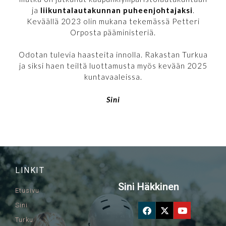
ja
liikuntalautakunnan puheenjohtajaksi
.
Keväällä 2023 olin mukana tekemässä Petteri
Orposta pääministeriä.
Odotan tulevia haasteita innolla. Rakastan Turkua
ja siksi haen teiltä luottamusta myös kevään 2025
kuntavaaleissa.
Sini
LINKIT
Sini Häkkinen
Etusivu
Sini
Turku