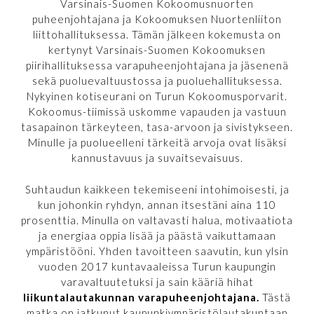
Varsinais-Suomen Kokoomusnuorten
puheenjohtajana ja Kokoomuksen Nuortenliiton
liittohallituksessa. Tämän jälkeen kokemusta on
kertynyt Varsinais-Suomen Kokoomuksen
piirihallituksessa varapuheenjohtajana ja jäsenenä
sekä puoluevaltuustossa ja puoluehallituksessa.
Nykyinen kotiseurani on Turun Kokoomusporvarit.
Kokoomus-tiimissä uskomme vapauden ja vastuun
tasapainon tärkeyteen, tasa-arvoon ja sivistykseen.
Minulle ja puolueelleni tärkeitä arvoja ovat lisäksi
kannustavuus ja suvaitsevaisuus.
Suhtaudun kaikkeen tekemiseeni intohimoisesti, ja
kun johonkin ryhdyn, annan itsestäni aina 110
prosenttia. Minulla on valtavasti halua, motivaatiota
ja energiaa oppia lisää ja päästä vaikuttamaan
ympäristööni. Yhden tavoitteen saavutin, kun ylsin
vuoden 2017 kuntavaaleissa Turun kaupungin
varavaltuutetuksi ja sain kääriä hihat
liikuntalautakunnan varapuheenjohtajana.
Tästä
matka on jatkunut kaupunkiympäristölautakuntaan