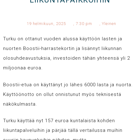
LIIKUNTAPAIKKOIHIN
19 helmikuun, 2025
,
7:30 pm
,
Yleinen
Turku on ottanut vuoden alussa käyttöön lasten ja
nuorten Boostii-harrastekortin ja lisännyt liikunnan
olosuhdeavustuksia, investoiden tähän yhteensä yli 2
miljoonaa euroa.
Boostii-etua on käyttänyt jo lähes 6000 lasta ja nuorta.
Käyttöönotto on ollut onnistunut myös teknisestä
näkökulmasta.
Turku käyttää nyt 157 euroa kuntalaista kohden
liikuntapalveluihin ja pärjää tällä vertailussa muihin