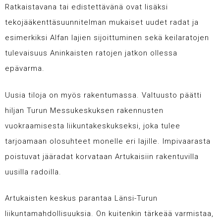
Ratkaistavana tai edistettävänä ovat lisäksi
tekojääkenttäsuunnitelman mukaiset uudet radat ja
esimerkiksi Alfan lajien sijoittuminen sekä keilaratojen
tulevaisuus Aninkaisten ratojen jatkon ollessa
epävarma.
Uusia tiloja on myös rakentumassa. Valtuusto päätti
hiljan Turun Messukeskuksen rakennusten
vuokraamisesta liikuntakeskukseksi, joka tulee
tarjoamaan olosuhteet monelle eri lajille. Impivaarasta
poistuvat jääradat korvataan Artukaisiin rakentuvilla
uusilla radoilla.
Artukaisten keskus parantaa Länsi-Turun
liikuntamahdollisuuksia. On kuitenkin tärkeää varmistaa,