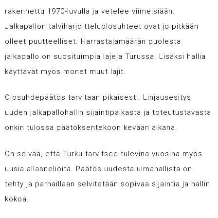
rakennettu 1970-luvulla ja vetelee viimeisiään.
Jalkapallon talviharjoitteluolosuhteet ovat jo pitkään
olleet puutteelliset. Harrastajamäärän puolesta
jalkapallo on suosituimpia lajeja Turussa. Lisäksi hallia
käyttävät myös monet muut lajit.
Olosuhdepäätös tarvitaan pikaisesti. Linjausesitys
uuden jalkapallohallin sijaintipaikasta ja toteutustavasta
onkin tulossa päätöksentekoon kevään aikana.
On selvää, että Turku tarvitsee tulevina vuosina myös
uusia allasneliöitä. Päätös uudesta uimahallista on
tehty ja parhaillaan selvitetään sopivaa sijaintia ja hallin
kokoa.