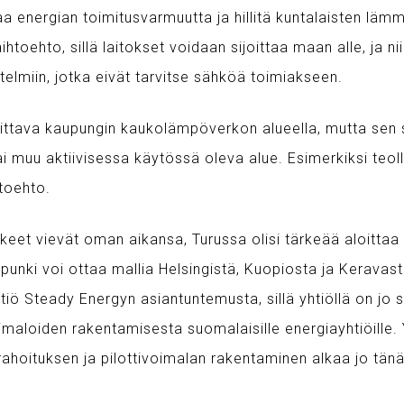
 energian toimitusvarmuutta ja hillitä kuntalaisten lämmi
ihtoehto, sillä laitokset voidaan sijoittaa maan alle, ja ni
stelmiin, jotka eivät tarvitse sähköä toimiakseen.
ittava kaupungin kaukolämpöverkon alueella, mutta sen si
i muu aktiivisessa käytössä oleva alue. Esimerkiksi teol
htoehto.
et vievät oman aikansa, Turussa olisi tärkeää aloittaa 
unki voi ottaa mallia Helsingistä, Kuopiosta ja Kerava
iö Steady Energyn asiantuntemusta, sillä yhtiöllä on jo s
maloiden rakentamisesta suomalaisille energiayhtiöille.
ahoituksen ja pilottivoimalan rakentaminen alkaa jo tän