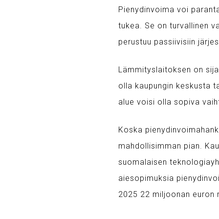
Pienydinvoima voi parantaa
tukea. Se on turvallinen va
perustuu passiivisiin järje
Lämmityslaitoksen on sija
olla kaupungin keskusta ta
alue voisi olla sopiva vai
Koska pienydinvoimahankke
mahdollisimman pian. Kaup
suomalaisen teknologiayht
aiesopimuksia pienydinvoi
2025 22 miljoonan euron r