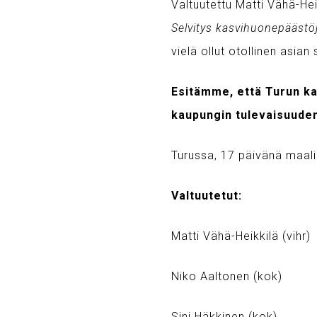
Valtuutettu Matti Vähä-He
Selvitys kasvihuonepäästö
vielä ollut otollinen asian
Esitämme, että Turun ka
kaupungin tulevaisuuden
Turussa, 17 päivänä maal
Valtuutetut:
Matti Vähä-Heikkilä (vihr)
Niko Aaltonen (kok)
Sini Häkkinen (kok)