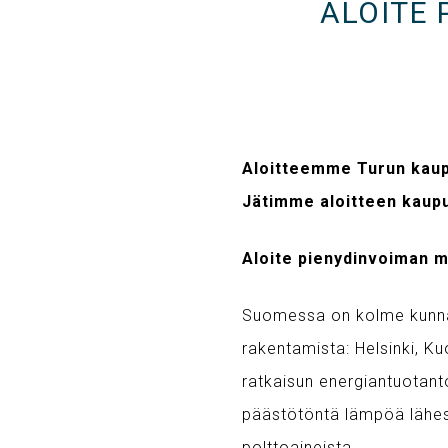
ALOITE
Aloitteemme Turun kaupun
Jätimme aloitteen kaup
Aloite pienydinvoiman m
Suomessa on kolme kunnal
rakentamista: Helsinki, K
ratkaisun energiantuotant
päästötöntä lämpöä lähes 
polttoaineista.