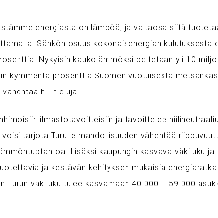
stämme energiasta on lämpöä, ja valtaosa siitä tuotetaan
polttamalla. Sähkön osuus kokonaisenergian kulutuksesta o
prosenttia. Nykyisin kaukolämmöksi poltetaan yli 10 milj
noin kymmentä prosenttia Suomen vuotuisesta metsänkas
vähentää hiilinieluja.
himoisiin ilmastotavoitteisiin ja tavoittelee hiilineutraa
oisi tarjota Turulle mahdollisuuden vähentää riippuvuut
lämmöntuotantoa. Lisäksi kaupungin kasvava väkiluku ja
 luotettavia ja kestävän kehityksen mukaisia energiaratka
 Turun väkiluku tulee kasvamaan 40 000 – 59 000 asuk