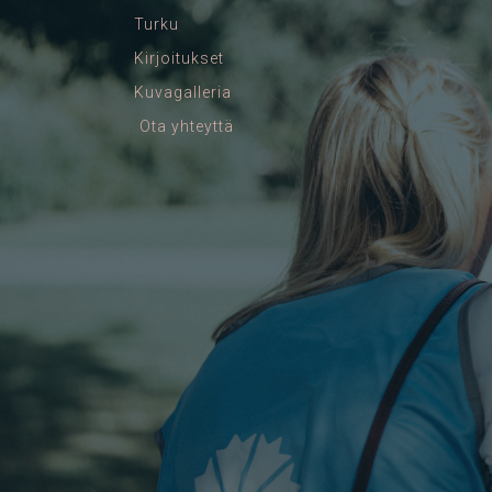
Turku
Kirjoitukset
Kuvagalleria
Ota yhteyttä