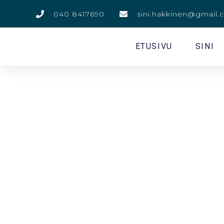
040 8417690
sini.hakkinen@gmail
ETUSIVU
SINI