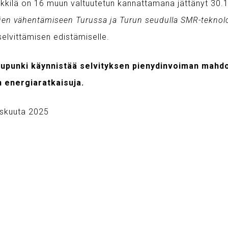
ikkilä on 16 muun valtuutetun kannattamana jättänyt 30.
jen vähentämiseen Turussa ja Turun seudulla SMR-teknolo
 selvittämisen edistämiselle.
upunki käynnistää selvityksen pienydinvoiman mahdo
 energiaratkaisuja.
iskuuta 2025