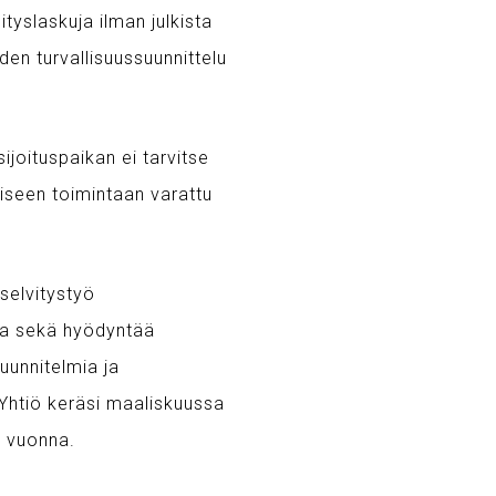
tyslaskuja ilman julkista
iden turvallisuussuunnittelu
joituspaikan ei tarvitse
liseen toimintaan varattu
selvitystyö
sta sekä hyödyntää
uunnitelmia ja
 Yhtiö keräsi maaliskuussa
ä vuonna.