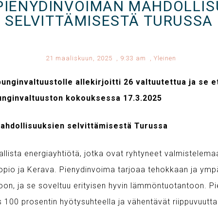
 PIENYDINVOIMAN MAHDOLLIS
SELVITTÄMISESTÄ TURUSSA
21 maaliskuun, 2025
,
9:33 am
,
Yleinen
ginvaltuustolle allekirjoitti 26 valtuutettua ja se e
unginvaltuuston kokouksessa 17.3.2025
ahdollisuuksien selvittämisestä Turussa
lista energiayhtiötä, jotka ovat ryhtyneet valmistelem
uopio ja Kerava. Pienydinvoima tarjoaa tehokkaan ja ympä
oon, ja se soveltuu erityisen hyvin lämmöntuotantoon. P
100 prosentin hyötysuhteella ja vähentävät riippuvuutta f