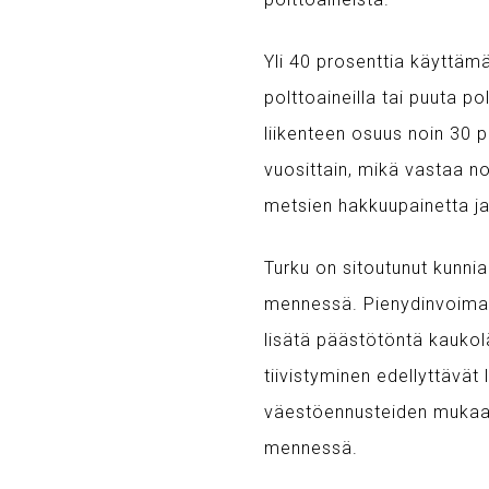
Yli 40 prosenttia käyttämä
polttoaineilla tai puuta 
liikenteen osuus noin 30 
vuosittain, mikä vastaa 
metsien hakkuupainetta ja 
Turku on sitoutunut kunnian
mennessä. Pienydinvoima v
lisätä päästötöntä kauko
tiivistyminen edellyttävät
väestöennusteiden mukaan
mennessä.