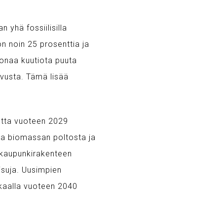
 yhä fossiilisilla
n noin 25 prosenttia ja
oonaa kuutiota puuta
vusta. Tämä lisää
liutta vuoteen 2029
ta biomassan poltosta ja
 kaupunkirakenteen
isuja. Uusimpien
kaalla vuoteen 2040