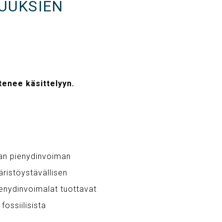
UUKSIEN
tenee käsittelyyn.
aan pienydinvoiman
ristöystävällisen
ienydinvoimalat tuottavat
ossiilisista