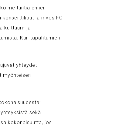
a kolme tuntia ennen
n konserttiliput ja myös FC
kulttuuri- ja
stumista. Kun tapahtumien
ujuvat yhteydet
at myönteisen
 kokonaisuudesta:
ayhteyksistä sekä
osa kokonaisuutta, jos