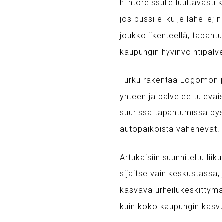
hiihtoreissulle luultavasti
jos bussi ei kulje lähelle;
joukkoliikenteellä; tapaht
kaupungin hyvinvointipalve
Turku rakentaa Logomon j
yhteen ja palvelee tulevai
suurissa tapahtumissa pysäk
autopaikoista vähenevät.
Artukaisiin suunniteltu li
sijaitse vain keskustassa,
kasvava urheilukeskittymä
kuin koko kaupungin kasvu 