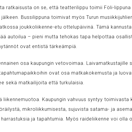
a ratkaisusta on se, että teatterilippu toimii Föli-lippun
n jälkeen. Bussilippuna toimivat myös Turun musiikkijuhlie
jatkossa joukkoliikenne-etu ottelupäivinä. Tämä kannustaa 
ntää autoilua – pieni mutta tehokas tapa helpottaa osalli
äytännöt ovat entistä tärkeämpiä.
nnainen osa kaupungin vetovoimaa. Laivamatkustajille s
ja tapahtumapaikkoihin ovat osa matkakokemusta ja luov
 sekä matkailijoita että turkulaisia.
yhtä liikennemuotoa. Kaupungin vahvuus syntyy toimivasta
yöräilystä, mikroliikkumisesta, sujuvista satama- ja asem
t harrastuksia ja tapahtumia. Myös raideliikenne voi olla 