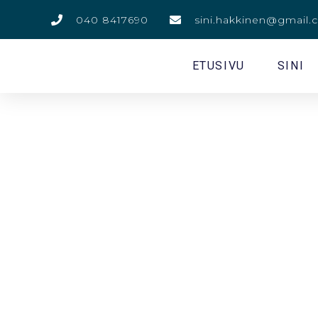
040 8417690
sini.hakkinen@gmail
ETUSIVU
SINI