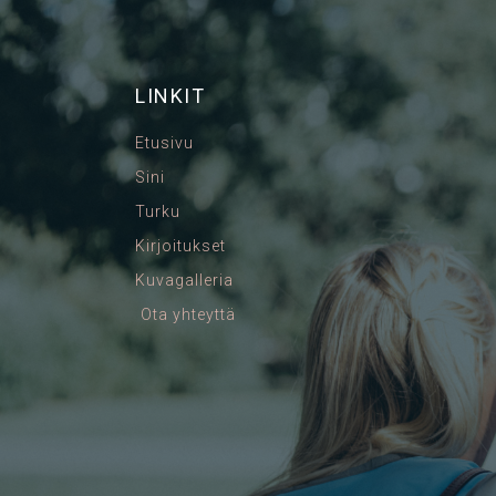
LINKIT
Etusivu
Sini
Turku
Kirjoitukset
Kuvagalleria
Ota yhteyttä