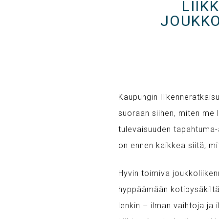
LIIK
JOUKKO
Kaupungin liikenneratkaisut
suoraan siihen, miten me l
tulevaisuuden tapahtuma-a
on ennen kaikkea siitä, mi
Hyvin toimiva joukkoliike
hyppäämään kotipysäkiltän
lenkin – ilman vaihtoja ja