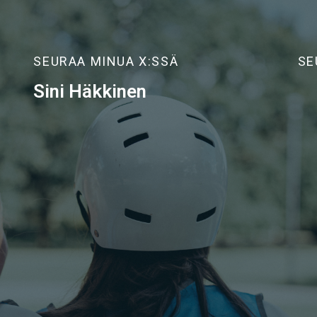
SEURAA MINUA X:SSÄ
SE
Sini Häkkinen