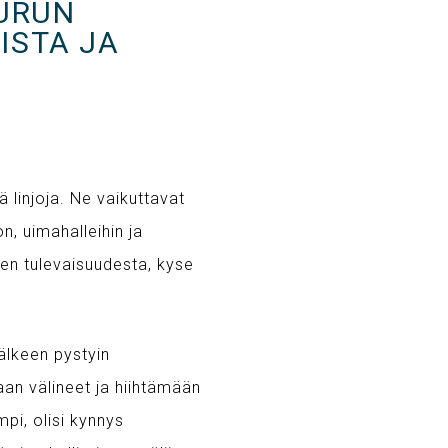
TURUN
ISTA JA
ä linjoja. Ne vaikuttavat
n, uimahalleihin ja
en tulevaisuudesta, kyse
älkeen pystyin
an välineet ja hiihtämään
pi, olisi kynnys