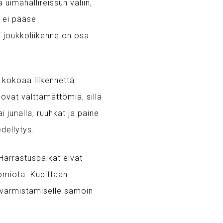
 uimahallireissun väliin,
e ei pääse
i joukkoliikenne on osa
 kokoaa liikennettä
 ovat välttämättömiä, sillä
i junalla, ruuhkat ja paine
dellytys.
 Harrastuspaikat eivät
uomiota. Kupittaan
n varmistamiselle samoin