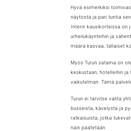
Hyvä esimerkiksi toimivast
näytöstä ja pari tuntia se
Interin kausikorteissa on 
urheilukäynteihin ja vähe
määrä kasvaa, tällaiset k
Myös Turun satama on ole
keskustaan, hotelleihin 
vaikutelman. Tämä palvelee
Turun ei tarvitse valita 
busseista, kävelystä ja p
ratkaisuista, jotka tukeva
näin päätetään.