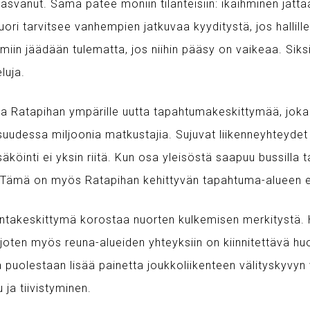
 kasvanut. Sama pätee moniin tilanteisiin: ikäihminen jättää
 nuori tarvitsee vanhempien jatkuvaa kyyditystä, jos hallill
umiin jäädään tulematta, jos niihin pääsy on vaikeaa. Siks
luja.
a Ratapihan ympärille uutta tapahtumakeskittymää, joka
suudessa miljoonia matkustajia. Sujuvat liikenneyhteydet
öinti ei yksin riitä. Kun osa yleisöstä saapuu bussilla ta
 Tämä on myös Ratapihan kehittyvän tapahtuma-alueen e
ikuntakeskittymä korostaa nuorten kulkemisen merkitystä.
 joten myös reuna-alueiden yhteyksiin on kiinnitettävä h
 puolestaan lisää painetta joukkoliikenteen välityskyvy
ja tiivistyminen.