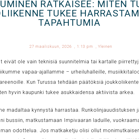
KUMINEN RATKAISEE: MITEN 
LIIKENNE TUKEE HARRASTAM
TAPAHTUMIA
27 maaliskuun, 2026
,
1:13 pm
,
Yleinen
 eivät ole vain teknisiä suunnitelmia tai kartalle piirrettyj
iikumme vapaa-ajallamme – urheiluhalleille, musiikkitaloo
reenoille. Kun Turussa tehdään päätöksiä joukkoliikente
ten hyvin kaupunki tukee asukkaidensa aktiivista arkea.
nne madaltaa kynnystä harrastaa. Runkolinjauudistuksen j
i bussiin, matkustamaan Impivaaran laduille, vuokraama
 ilman odottelua. Jos matkaketju olisi ollut monimutkaisem