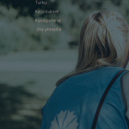
Turku
Kirjoitukset
Kuvagalleria
Ota yhteyttä