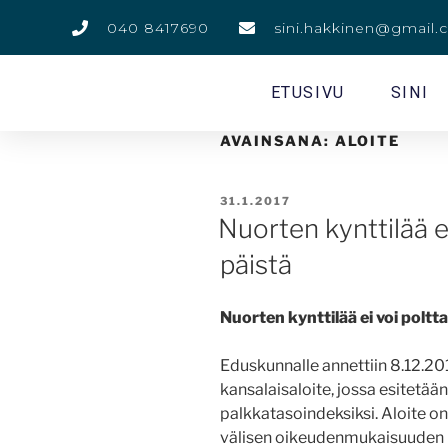
040 8417690
sini.hakkinen@gmail
ETUSIVU
SINI
AVAINSANA:
ALOITE
31.1.2017
Nuorten kynttilää 
päistä
Nuorten kynttilää ei voi polt
Eduskunnalle annettiin 8.12.20
kansalaisaloite, jossa esitetä
palkkatasoindeksiksi. Aloite o
välisen oikeudenmukaisuuden ka