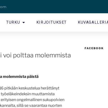
.com
TURKU
KIRJOITUKSET
KUVAGALLERI
FACEBOOK
ei voi polttaa molemmista
taa molemmista päistä
16 pitkään keskustelua herättänyt
än työeläkeindeksin muuttamista
n erityisen ongelmallinen sukupolvien
nnalta, sillä se vaarantaa nuorten