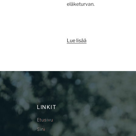
eläketurvan.
Lue lisää
LINKIT
Etusivu
Sini