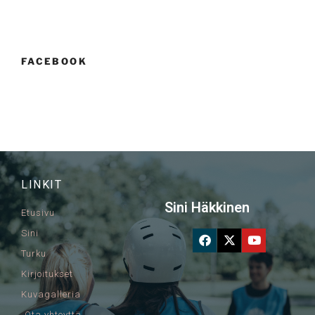
FACEBOOK
LINKIT
Sini Häkkinen
Etusivu
Sini
Turku
Kirjoitukset
Kuvagalleria
Ota yhteyttä