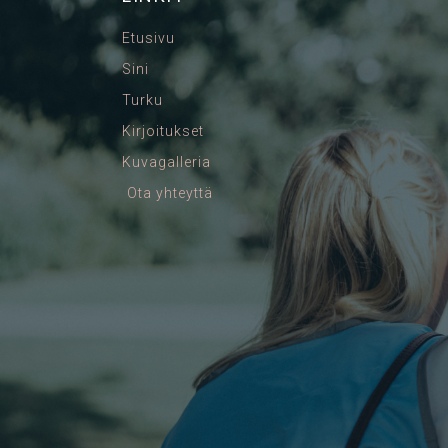
Etusivu
Sini
Turku
Kirjoitukset
Kuvagalleria
Ota yhteyttä