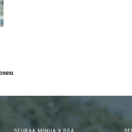
309891
SEURAA MINUA X:SSÄ
SE