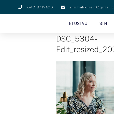
040 8417690
sini.hakkinen@gmail
ETUSIVU
SINI
DSC_5304-
Edit_resized_