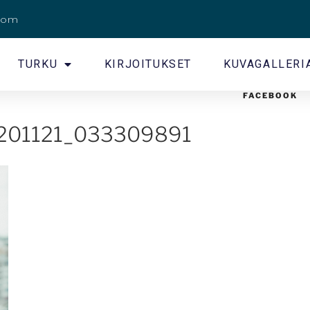
.com
TURKU
KIRJOITUKSET
KUVAGALLERI
FACEBOOK
20201121_033309891