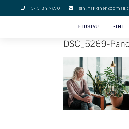
040 8417690
sini.hakkinen@gmail
ETUSIVU
SINI
DSC_5269-Pan