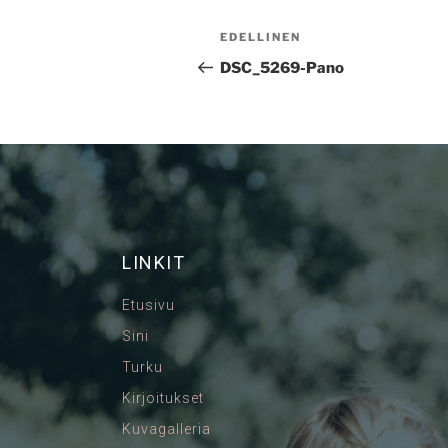
EDELLINEN
DSC_5269-Pano
LINKIT
Etusivu
Sini
Turku
Kirjoitukset
Kuvagalleria