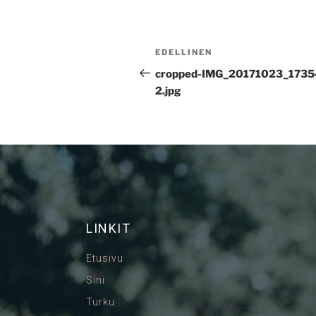
EDELLINEN
cropped-IMG_20171023_1735
2.jpg
LINKIT
Etusivu
Sini
Turku