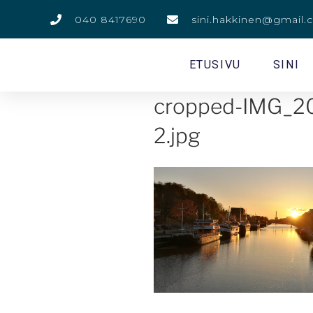
040 8417690
sini.hakkinen@gmail
ETUSIVU
SINI
cropped-IMG_2
2.jpg