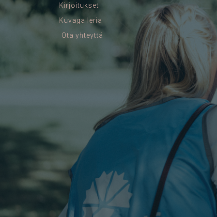
Kirjoitukset
Kuvagalleria
Ota yhteyttä