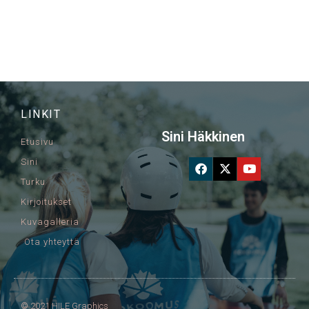
LINKIT
Sini Häkkinen
Etusivu
Sini
Turku
Kirjoitukset
Kuvagalleria
Ota yhteyttä
© 2021 HILE Graphics