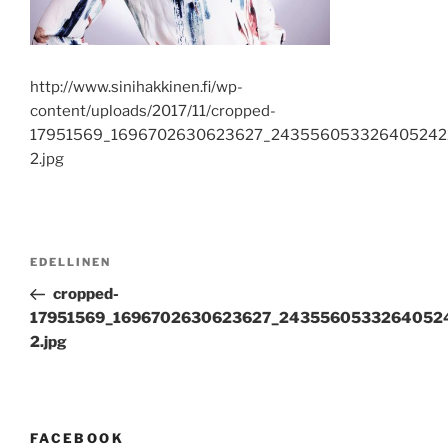
http://www.sinihakkinen.fi/wp-
content/uploads/2017/11/cropped-
17951569_1696702630623627_243556053326405242
2.jpg
EDELLINEN
cropped-
17951569_1696702630623627_2435560533264052
2.jpg
FACEBOOK