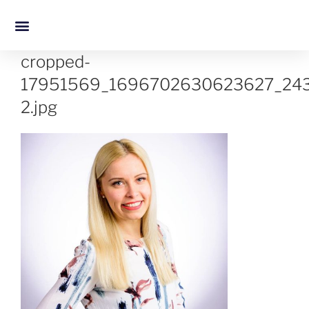
cropped-
17951569_1696702630623627_24
2.jpg