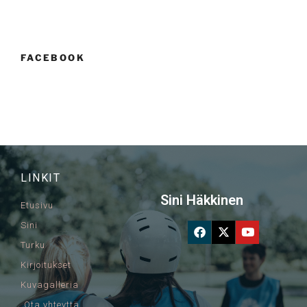
FACEBOOK
LINKIT
Sini Häkkinen
Etusivu
Sini
Turku
Kirjoitukset
Kuvagalleria
Ota yhteyttä