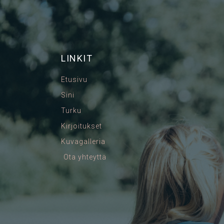
LINKIT
Etusivu
Sini
Turku
Kirjoitukset
Kuvagalleria
Ota yhteyttä