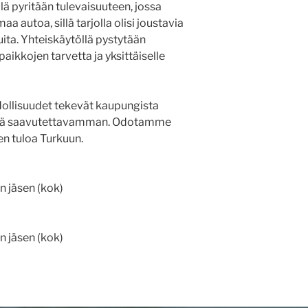
ä pyritään tulevaisuuteen, jossa
aa autoa, sillä tarjolla olisi joustavia
ita. Yhteiskäytöllä pystytään
kkojen tarvetta ja yksittäiselle
ollisuudet tekevät kaupungista
tistä saavutettavamman. Odotamme
en tuloa Turkuun.
 jäsen (kok)
 jäsen (kok)