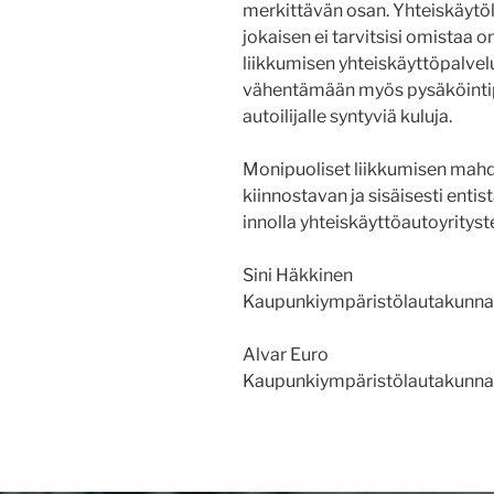
merkittävän osan. Yhteiskäytöll
jokaisen ei tarvitsisi omistaa om
liikkumisen yhteiskäyttöpalvelu
vähentämään myös pysäköintipai
autoilijalle syntyviä kuluja.
Monipuoliset liikkumisen mahd
kiinnostavan ja sisäisesti en
innolla yhteiskäyttöautoyrityst
Sini Häkkinen
Kaupunkiympäristölautakunnan
Alvar Euro
Kaupunkiympäristölautakunnan