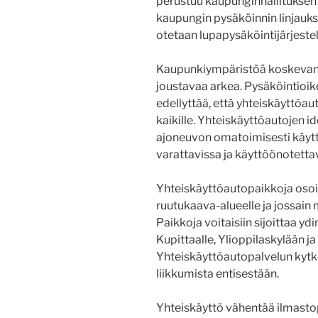
perustuu kaupunginhallitukse
kaupungin pysäköinnin linjauksi
otetaan lupapysäköintijärjestel
Kaupunkiympäristöä koskevan 
joustavaa arkea. Pysäköintioik
edellyttää, että yhteiskäyttöau
kaikille. Yhteiskäyttöautojen id
ajoneuvon omatoimisesti käytt
varattavissa ja käyttöönotetta
Yhteiskäyttöautopaikkoja osoit
ruutukaava-alueelle ja jossain 
Paikkoja voitaisiin sijoittaa yd
Kupittaalle, Ylioppilaskylään j
Yhteiskäyttöautopalvelun kytkö
liikkumista entisestään.
Yhteiskäyttö vähentää ilmastop