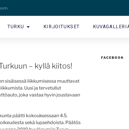
.com
TURKU
KIRJOITUKSET
KUVAGALLERI
FACEBOOK
urkuun – kyllä kiitos!
n sisäisessä liikkumisessa muuttavat
ikkumista. Uusi ja tervetullut
ttöauto, joka vastaa hyvin joustavaan
unta päätti kokouksessaan 4.5.
ioikeudesta sekä lupaehdoista. Päätös