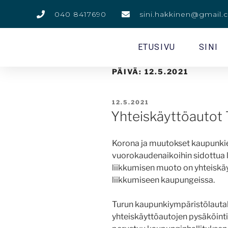
040 8417690
sini.hakkinen@gmail
ETUSIVU
SINI
PÄIVÄ:
12.5.2021
12.5.2021
Yhteiskäyttöautot T
Korona ja muutokset kaupunkie
vuorokaudenaikoihin sidottua li
liikkumisen muoto on yhteiskäy
liikkumiseen kaupungeissa.
Turun kaupunkiympäristölautak
yhteiskäyttöautojen pysäköint