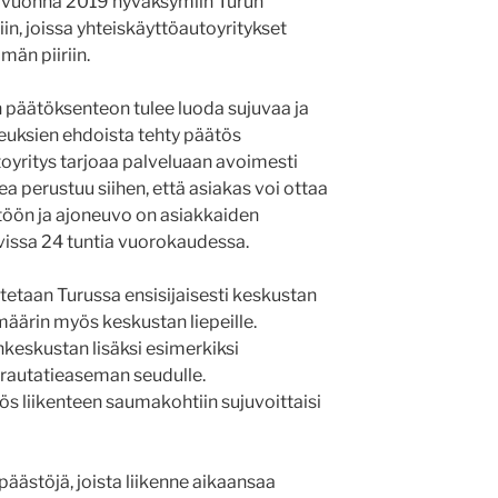
n vuonna 2019 hyväksymiin Turun
in, joissa yhteiskäyttöautoyritykset
män piiriin.
päätöksenteon tulee luoda sujuvaa ja
euksien ehdoista tehty päätös
toyritys tarjoaa palveluaan avoimesti
ea perustuu siihen, että asiakas voi ottaa
öön ja ajoneuvo on asiakkaiden
vissa 24 tuntia vuorokaudessa.
etaan Turussa ensisijaisesti keskustan
määrin myös keskustan liepeille.
inkeskustan lisäksi esimerkiksi
a rautatieaseman seudulle.
s liikenteen saumakohtiin sujuvoittaisi
äästöjä, joista liikenne aikaansaa