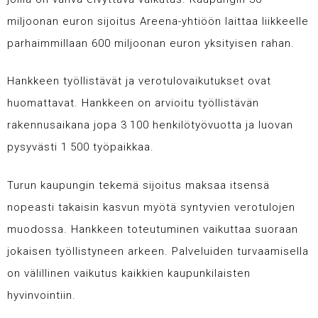
miljoonan euron sijoitus Areena-yhtiöön laittaa liikkeelle
parhaimmillaan 600 miljoonan euron yksityisen rahan.
Hankkeen työllistävät ja verotulovaikutukset ovat
huomattavat. Hankkeen on arvioitu työllistävän
rakennusaikana jopa 3 100 henkilötyövuotta ja luovan
pysyvästi 1 500 työpaikkaa.
Turun kaupungin tekemä sijoitus maksaa itsensä
nopeasti takaisin kasvun myötä syntyvien verotulojen
muodossa. Hankkeen toteutuminen vaikuttaa suoraan
jokaisen työllistyneen arkeen. Palveluiden turvaamisella
on välillinen vaikutus kaikkien kaupunkilaisten
hyvinvointiin.