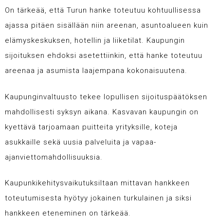
On tärkeää
, että Turun hanke toteutuu kohtuullisessa
ajassa pitäen sisällään niin areenan, asuntoalueen kuin
elämyskeskuksen, hotellin ja liiketilat. Kaupungin
sijoituksen ehdoksi asetettiinkin, että hanke toteutuu
areenaa ja asumista laajempana kokonaisuutena.
Kaupunginvaltuusto tekee lopullisen sijoituspäätöksen
mahdollisesti syksyn aikana. Kasvavan kaupungin on
kyettävä tarjoamaan puitteita yrityksille, koteja
asukkaille sekä uusia palveluita ja vapaa-
ajanviettomahdollisuuksia.
Kaupunkikehitysvaikutuksiltaan mittavan hankkeen
toteutumisesta hyötyy jokainen turkulainen ja siksi
hankkeen eteneminen on tärkeää.