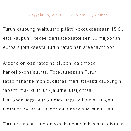
19 syyskuun, 2020
,
9:56 pm
,
Yleinen
Turun kaupunginvaltuusto päätti kokouksessaan 15.6.,
että kaupunki tekee periaatepäätöksen 30 miljoonan
euroa sijoituksesta Turun ratapihan areenayhtiöön.
Areena on osa ratapiha-alueen laajempaa
hankekokonaisuutta. Toteutuessaan Turun
ratapihahanke monipuolistaa merkittävästi kaupungin
tapahtuma-, kulttuuri- ja urheilutarjontaa.
Elämyksellisyyttä ja yhteisöllisyyttä luovien tilojen
merkitys korostuu tulevaisuudessa yhä enemmän.
Turun ratapiha-alue on yksi kaupungin kasvualueista ja