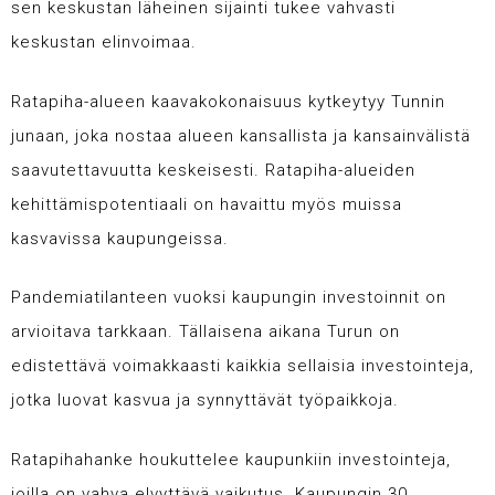
sen keskustan läheinen sijainti tukee vahvasti
keskustan elinvoimaa.
Ratapiha-alueen kaavakokonaisuus kytkeytyy Tunnin
junaan, joka nostaa alueen kansallista ja kansainvälistä
saavutettavuutta keskeisesti. Ratapiha-alueiden
kehittämispotentiaali on havaittu myös muissa
kasvavissa kaupungeissa.
Pandemiatilanteen
vuoksi kaupungin investoinnit on
arvioitava tarkkaan. Tällaisena aikana Turun on
edistettävä voimakkaasti kaikkia sellaisia investointeja,
jotka luovat kasvua ja synnyttävät työpaikkoja.
Ratapihahanke houkuttelee kaupunkiin investointeja,
joilla on vahva elvyttävä vaikutus. Kaupungin 30