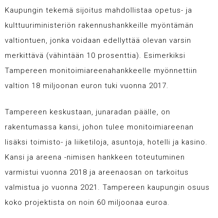
Kaupungin tekemä
sijoitus mahdollistaa opetus- ja
kulttuuriministeriön rakennushankkeille myöntämän
valtiontuen, jonka voidaan edellyttää olevan varsin
merkittävä (vähintään 10 prosenttia). Esimerkiksi
Tampereen monitoimiareenahankkeelle myönnettiin
valtion 18 miljoonan euron tuki vuonna 2017.
Tampereen keskustaan, junaradan päälle, on
rakentumassa kansi, johon tulee monitoimiareenan
lisäksi toimisto- ja liiketiloja, asuntoja, hotelli ja kasino.
Kansi ja areena -nimisen hankkeen toteutuminen
varmistui vuonna 2018 ja areenaosan on tarkoitus
valmistua jo vuonna 2021. Tampereen kaupungin osuus
koko projektista on noin 60 miljoonaa euroa.