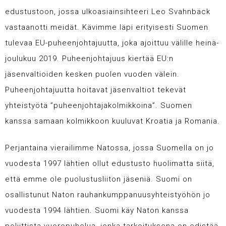
edustustoon, jossa ulkoasiainsihteeri Leo Svahnbäck
vastaanotti meidät. Kävimme läpi erityisesti Suomen
tulevaa EU-puheenjohtajuutta, joka ajoittuu välille heinä-
joulukuu 2019. Puheenjohtajuus kiertää EU:n
jäsenvaltioiden kesken puolen vuoden välein.
Puheenjohtajuutta hoitavat jäsenvaltiot tekevät
yhteistyötä ”puheenjohtajakolmikkoina”. Suomen
kanssa samaan kolmikkoon kuuluvat Kroatia ja Romania.
Perjantaina vierailimme Natossa, jossa Suomella on jo
vuodesta 1997 lähtien ollut edustusto huolimatta siitä,
että emme ole puolustusliiton jäseniä. Suomi on
osallistunut Naton rauhankumppanuusyhteistyöhön jo
vuodesta 1994 lähtien. Suomi käy Naton kanssa