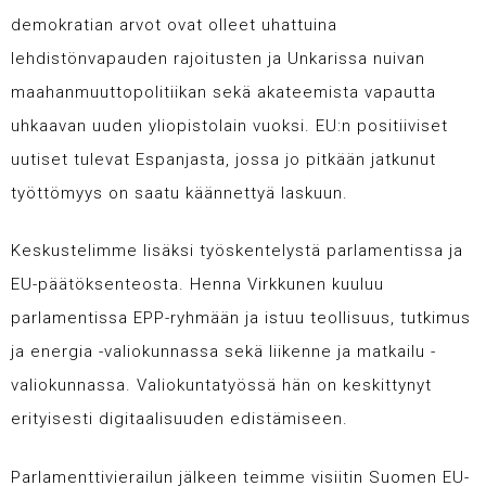
demokratian arvot ovat olleet uhattuina
lehdistönvapauden rajoitusten ja Unkarissa nuivan
maahanmuuttopolitiikan sekä akateemista vapautta
uhkaavan uuden yliopistolain vuoksi. EU:n positiiviset
uutiset tulevat Espanjasta, jossa jo pitkään jatkunut
työttömyys on saatu käännettyä laskuun.
Keskustelimme lisäksi työskentelystä parlamentissa ja
EU-päätöksenteosta. Henna Virkkunen kuuluu
parlamentissa EPP-ryhmään ja istuu teollisuus, tutkimus
ja energia -valiokunnassa sekä liikenne ja matkailu -
valiokunnassa. Valiokuntatyössä hän on keskittynyt
erityisesti digitaalisuuden edistämiseen.
Parlamenttivierailun jälkeen teimme visiitin Suomen EU-