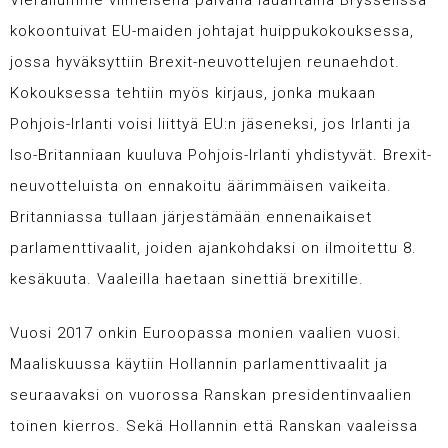
Vierailumme viimeisenä päivänä lauantaina Brysselissä
kokoontuivat EU-maiden johtajat huippukokouksessa,
jossa hyväksyttiin Brexit-neuvottelujen reunaehdot.
Kokouksessa tehtiin myös kirjaus, jonka mukaan
Pohjois-Irlanti voisi liittyä EU:n jäseneksi, jos Irlanti ja
Iso-Britanniaan kuuluva Pohjois-Irlanti yhdistyvät. Brexit-
neuvotteluista on ennakoitu äärimmäisen vaikeita.
Britanniassa tullaan järjestämään ennenaikaiset
parlamenttivaalit, joiden ajankohdaksi on ilmoitettu 8.
kesäkuuta. Vaaleilla haetaan sinettiä brexitille.
Vuosi 2017 onkin Euroopassa monien vaalien vuosi.
Maaliskuussa käytiin Hollannin parlamenttivaalit ja
seuraavaksi on vuorossa Ranskan presidentinvaalien
toinen kierros. Sekä Hollannin että Ranskan vaaleissa