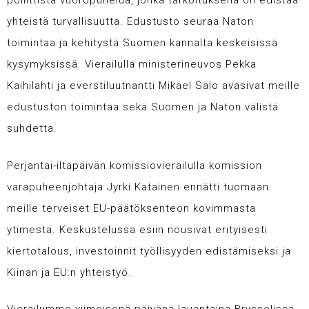
poliittista vuoropuhelua, jonka tarkoituksena on edistää
yhteistä turvallisuutta. Edustusto seuraa Naton
toimintaa ja kehitystä Suomen kannalta keskeisissä
kysymyksissä. Vierailulla ministerineuvos Pekka
Kaihilahti ja everstiluutnantti Mikael Salo avasivat meille
edustuston toimintaa sekä Suomen ja Naton välistä
suhdetta.
Perjantai-iltapäivän komissiovierailulla komission
varapuheenjohtaja Jyrki Katainen ennätti tuomaan
meille terveiset EU-päätöksenteon kovimmasta
ytimestä. Keskustelussa esiin nousivat erityisesti
kiertotalous, investoinnit työllisyyden edistämiseksi ja
Kiinan ja EU:n yhteistyö.