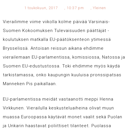
1 toukokuun, 2017
,
10:37 pm
,
Yleinen
Vierailimme viime viikolla kolme päivää Varsinais-
Suomen Kokoomuksen Tulevaisuuden päättäjät -
koulutuksen matkalla EU-päätöksenteon ytimessä
Brysselissä. Antoisan reissun aikana ehdimme
vierailemaan EU-parlamentissa, komissiossa, Natossa ja
Suomen EU-edustustossa. Toki ehdimme myös käydä
tarkistamassa, onko kaupungin kuuluisa pronssipatsas
Manneken Pis paikallaan.
EU-parlamentissa meidät vastaanotti meppi Henna
Virkkunen. Vierailulla keskusteluaiheina olivat muun
muassa Euroopassa käytävät monet vaalit sekä Puolan
ja Unkarin haastavat poliittiset tilanteet. Puolassa