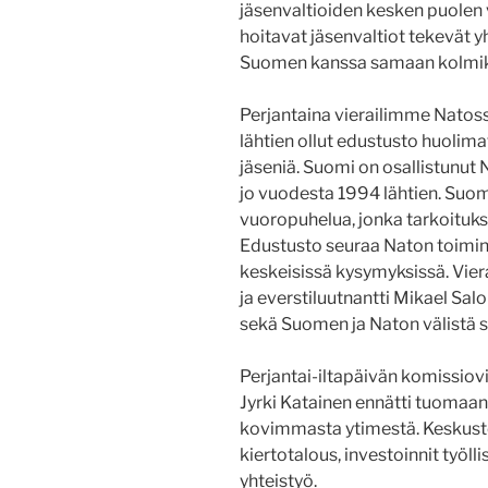
jäsenvaltioiden kesken puolen
hoitavat jäsenvaltiot tekevät 
Suomen kanssa samaan kolmikk
Perjantaina vierailimme Natos
lähtien ollut edustusto huolima
jäseniä. Suomi on osallistun
jo vuodesta 1994 lähtien. Suom
vuoropuhelua, jonka tarkoitukse
Edustusto seuraa Naton toimin
keskeisissä kysymyksissä. Viera
ja everstiluutnantti Mikael Sal
sekä Suomen ja Naton välistä 
Perjantai-iltapäivän komissiov
Jyrki Katainen ennätti tuomaa
kovimmasta ytimestä. Keskustel
kiertotalous, investoinnit työll
yhteistyö.