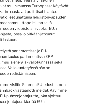
aanotti meppi Henna Virkkunen.
 olivat muun muassa Euroopassa käytävät
rin haastavat poliittiset tilanteet.
at olleet uhattuina lehdistönvapauden
an maahanmuuttopolitiikan sekä
uuden yliopistolain vuoksi. EU:n
anjasta, jossa jo pitkään jatkunut
ä laskuun.
elystä parlamentissa ja EU-
unen kuuluu parlamentissa EPP-
tkimus ja energia -valiokunnassa sekä
nassa. Valiokuntatyössä hän on
lisuuden edistämiseen.
teimme visiitin Suomen EU-edustustoon,
Svahnbäck vastaanotti meidät. Kävimme
 EU-puheenjohtajuutta, joka ajoittuu
heenjohtajuus kiertää EU:n