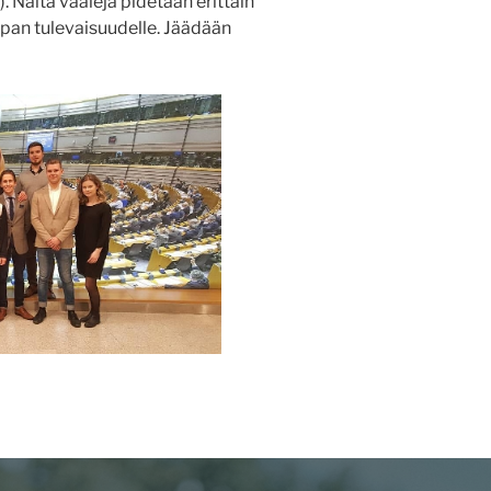
Näitä vaaleja pidetään erittäin
an tulevaisuudelle. Jäädään