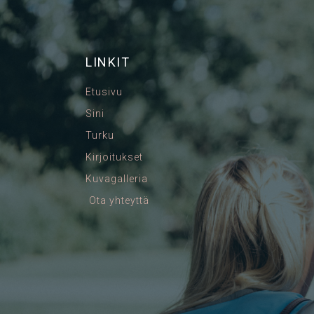
LINKIT
Etusivu
Sini
Turku
Kirjoitukset
Kuvagalleria
Ota yhteyttä