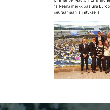
Emmanuel Macron (En Marche). 
tärkeänä merkkipaaluna Euroop
seuraamaan jännityksellä.