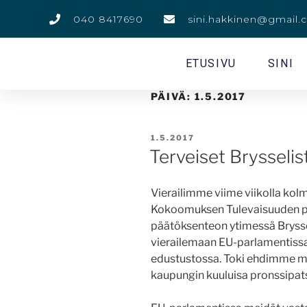
040 8417690
sini.hakkinen@gmail
ETUSIVU
SINI
PÄIVÄ:
1.5.2017
1.5.2017
Terveiset Brysselis
Vierailimme viime viikolla ko
Kokoomuksen Tulevaisuuden pä
päätöksenteon ytimessä Brysse
vierailemaan EU-parlamentissa
edustustossa. Toki ehdimme m
kaupungin kuuluisa pronssipat