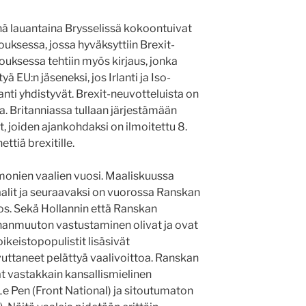
ä lauantaina Brysselissä kokoontuivat
ksessa, jossa hyväksyttiin Brexit-
uksessa tehtiin myös kirjaus, jonka
yä EU:n jäseneksi, jos Irlanti ja Iso-
anti yhdistyvät. Brexit-neuvotteluista on
. Britanniassa tullaan järjestämään
, joiden ajankohdaksi on ilmoitettu 8.
ttiä brexitille.
onien vaalien vuosi. Maaliskuussa
aalit ja seuraavaksi on vuorossa Ranskan
ros. Sekä Hollannin että Ranskan
ahanmuuton vastustaminen olivat ja ovat
ikeistopopulistit lisäsivät
uttaneet pelättyä vaalivoittoa. Ranskan
vat vastakkain kansallismielinen
e Pen (Front National) ja sitoutumaton