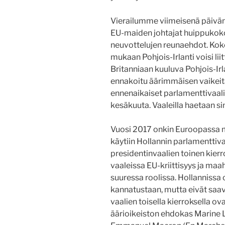
Vierailumme viimeisenä päivän
EU-maiden johtajat huippukokou
neuvottelujen reunaehdot. Koko
mukaan Pohjois-Irlanti voisi liitt
Britanniaan kuuluva Pohjois-Irl
ennakoitu äärimmäisen vaikeita
ennenaikaiset parlamenttivaalit
kesäkuuta. Vaaleilla haetaan sine
Vuosi 2017 onkin Euroopassa m
käytiin Hollannin parlamenttiv
presidentinvaalien toinen kier
vaaleissa EU-kriittisyys ja ma
suuressa roolissa. Hollannissa o
kannatustaan, mutta eivät saav
vaalien toisella kierroksella o
äärioikeiston ehdokas Marine L