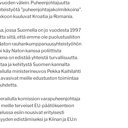
 vuoden välein. Puheenjohtajuutta
yhteistyötä ”puheenjohtajakolmikkoina”.
oon kuuluvat Kroatia ja Romania.
sa, jossa Suomella on jo vuodesta 1997
tta siitä, että emme ole puolustusliiton
ut Naton rauhankumppanuusyhteistyöhön
i käy Naton kanssa poliittista
na on edistää yhteistä turvallisuutta.
taa ja kehitystä Suomen kannalta
ilulla ministerineuvos Pekka Kaihilahti
o avasivat meille edustuston toimintaa
suhdetta.
ierailulla komission varapuheenjohtaja
n meille terveiset EU-päätöksenteon
ussa esiin nousivat erityisesti
isyyden edistämiseksi ja Kiinan ja EU:n