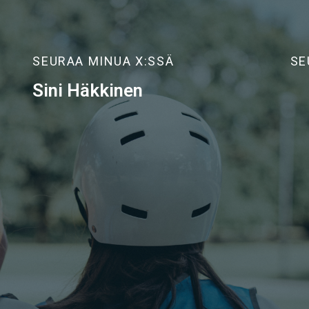
SEURAA MINUA X:SSÄ
SE
Sini Häkkinen