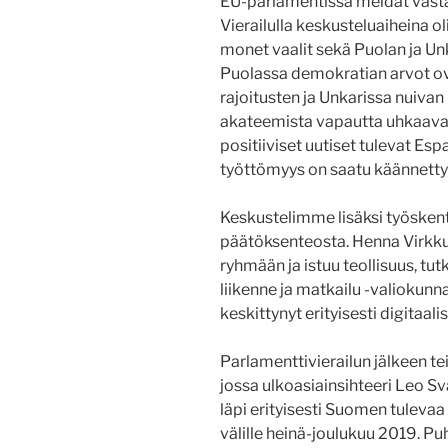
EU-parlamentissa meidät vast
Vierailulla keskusteluaiheina
monet vaalit sekä Puolan ja Unka
Puolassa demokratian arvot ov
rajoitusten ja Unkarissa nuiv
akateemista vapautta uhkaavan 
positiiviset uutiset tulevat Esp
työttömyys on saatu käännetty
Keskustelimme lisäksi työskent
päätöksenteosta. Henna Virkk
ryhmään ja istuu teollisuus, tu
liikenne ja matkailu -valiokun
keskittynyt erityisesti digitaa
Parlamenttivierailun jälkeen 
jossa ulkoasiainsihteeri Leo 
läpi erityisesti Suomen tulevaa
välille heinä-joulukuu 2019. Pu