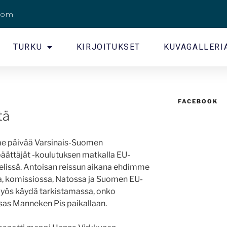
.com
TURKU
KIRJOITUKSET
KUVAGALLERI
FACEBOOK
tä
lme päivää Varsinais-Suomen
ättäjät -koulutuksen matkalla EU-
lissä. Antoisan reissun aikana ehdimme
, komissiossa, Natossa ja Suomen EU-
yös käydä tarkistamassa, onko
sas Manneken Pis paikallaan.