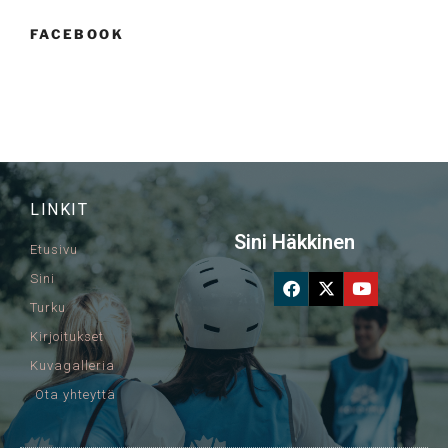
FACEBOOK
LINKIT
Sini Häkkinen
Etusivu
Sini
Turku
Kirjoitukset
Kuvagalleria
Ota yhteyttä