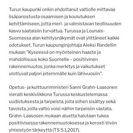
Turun kaupunki onkin ehdottanut valtiolle mittavaa
lisäpanostusta osaamisen ja koulutuksen
kehittämiseen, jotta meri- ja valmistavan teollisuuden
kasvu saataisiin turvattua. Turussa ja Lounais-
Suomessa alan kehitysnäkymät ovat ylittäneet kaikki
odotukset. Turun kaupunginjohtaja Aleksi Randellin
mukaan ”Kyseessä on myönteinen haaste ja
mahdollisuus koko Suomelle – positiivinen
rakennemuutos, jonka merkitys ja vaikutukset
ulottuvat paljon pitemmälle kuin lähivuosiin”.
Opetus- ja kulttuuriministeri Sanni Grahn-Laasonen
vieraili keskiviikkona Turussa keskustelemassa
uudistuksesta ja tarpeista, joita siihen sisältyy sekä
tavoista, joilla valtio voisi näihin tarpeisiin vastata.
Grahn-Laasosen mukaan aluetta halutaan tukea
positiivisessa rakennemuutoksessa ja korosti tiiviin
yhteistyön tärkeyttä (TS 5.1.2017).