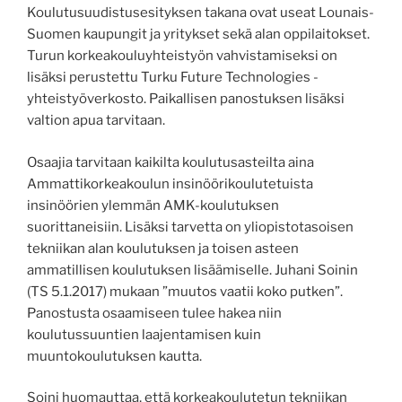
Koulutusuudistusesityksen takana ovat useat Lounais-
Suomen kaupungit ja yritykset sekä alan oppilaitokset.
Turun korkeakouluyhteistyön vahvistamiseksi on
lisäksi perustettu Turku Future Technologies -
yhteistyöverkosto. Paikallisen panostuksen lisäksi
valtion apua tarvitaan.
Osaajia tarvitaan kaikilta koulutusasteilta aina
Ammattikorkeakoulun insinöörikoulutetuista
insinöörien ylemmän AMK-koulutuksen
suorittaneisiin. Lisäksi tarvetta on yliopistotasoisen
tekniikan alan koulutuksen ja toisen asteen
ammatillisen koulutuksen lisäämiselle. Juhani Soinin
(TS 5.1.2017) mukaan ”muutos vaatii koko putken”.
Panostusta osaamiseen tulee hakea niin
koulutussuuntien laajentamisen kuin
muuntokoulutuksen kautta.
Soini huomauttaa, että korkeakoulutetun tekniikan