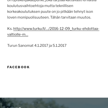
on opiskelijakaupunki, joka tarjoaa kattavasti erilaisia
koulutusvaihtoehtoja mutta teknillisen
korkeakoulutuksen puute on jo pitkään tehnyt ison
loven monipuolisuuteen. Tähän tarvitaan muutos.
Ks.
http://www.turku.fi/…/2016-12-09_turku-ehdottaa-
valtiolle-m…
Turun Sanomat 4.1.2017 ja 5.1.2017
FACEBOOK