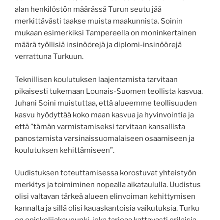
alan henkilöstön määrässä Turun seutu jää
merkittävästi taakse muista maakunnista. Soinin
mukaan esimerkiksi Tampereella on moninkertainen
määrä työllisiä insinöörejä ja diplomi-insinöörejä
verrattuna Turkuun.
Teknillisen koulutuksen laajentamista tarvitaan
pikaisesti tukemaan Lounais-Suomen teollista kasvua.
Juhani Soini muistuttaa, että alueemme teollisuuden
kasvu hyödyttää koko maan kasvua ja hyvinvointia ja
että ”tämän varmistamiseksi tarvitaan kansallista
panostamista varsinaissuomalaiseen osaamiseen ja
koulutuksen kehittämiseen”.
Uudistuksen toteuttamisessa korostuvat yhteistyön
merkitys ja toimiminen nopealla aikataululla. Uudistus
olisi valtavan tärkeä alueen elinvoiman kehittymisen
kannalta ja sillä olisi kauaskantoisia vaikutuksia. Turku