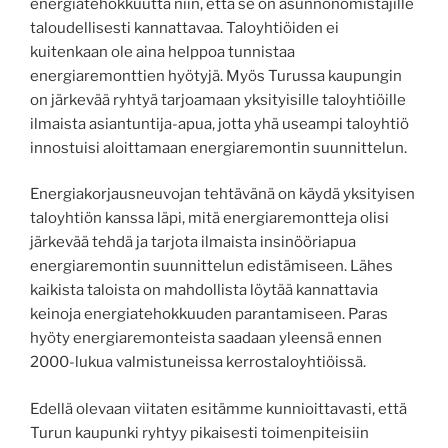
energiatehokkuutta niin, että se on asunnonomistajille
taloudellisesti kannattavaa. Taloyhtiöiden ei
kuitenkaan ole aina helppoa tunnistaa
energiaremonttien hyötyjä. Myös Turussa kaupungin
on järkevää ryhtyä tarjoamaan yksityisille taloyhtiöille
ilmaista asiantuntija-apua, jotta yhä useampi taloyhtiö
innostuisi aloittamaan energiaremontin suunnittelun.
Energiakorjausneuvojan tehtävänä on käydä yksityisen
taloyhtiön kanssa läpi, mitä energiaremontteja olisi
järkevää tehdä ja tarjota ilmaista insinööriapua
energiaremontin suunnittelun edistämiseen. Lähes
kaikista taloista on mahdollista löytää kannattavia
keinoja energiatehokkuuden parantamiseen. Paras
hyöty energiaremonteista saadaan yleensä ennen
2000-lukua valmistuneissa kerrostaloyhtiöissä.
Edellä olevaan viitaten esitämme kunnioittavasti, että
Turun kaupunki ryhtyy pikaisesti toimenpiteisiin