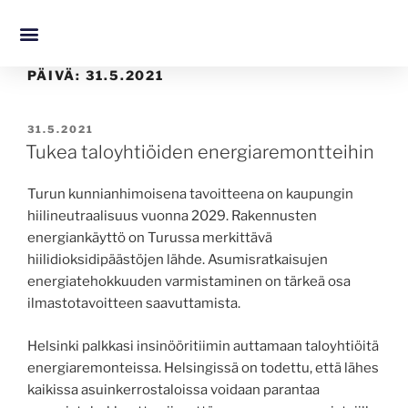
PÄIVÄ:
31.5.2021
31.5.2021
Tukea taloyhtiöiden energiaremontteihin
Turun kunnianhimoisena tavoitteena on kaupungin
hiilineutraalisuus vuonna 2029. Rakennusten
energiankäyttö on Turussa merkittävä
hiilidioksidipäästöjen lähde. Asumisratkaisujen
energiatehokkuuden varmistaminen on tärkeä osa
ilmastotavoitteen saavuttamista.
Helsinki palkkasi insinööritiimin auttamaan taloyhtiöitä
energiaremonteissa. Helsingissä on todettu, että lähes
kaikissa asuinkerrostaloissa voidaan parantaa