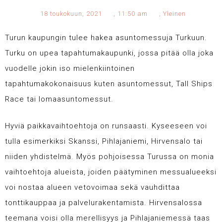
18 toukokuun, 2021
,
11:50 am
,
Yleinen
Turun kaupungin tulee hakea asuntomessuja Turkuun.
Turku on upea tapahtumakaupunki, jossa pitää olla joka
vuodelle jokin iso mielenkiintoinen
tapahtumakokonaisuus kuten asuntomessut, Tall Ships
Race tai lomaasuntomessut.
Hyviä paikkavaihtoehtoja on runsaasti. Kyseeseen voi
tulla esimerkiksi Skanssi, Pihlajaniemi, Hirvensalo tai
niiden yhdistelmä. Myös pohjoisessa Turussa on monia
vaihtoehtoja alueista, joiden päätyminen messualueeksi
voi nostaa alueen vetovoimaa sekä vauhdittaa
tonttikauppaa ja palvelurakentamista. Hirvensalossa
teemana voisi olla merellisyys ja Pihlajaniemessä taas