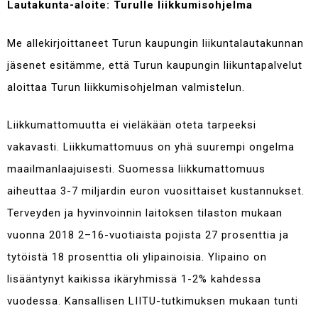
Lautakunta-aloite: Turulle liikkumisohjelma
Me allekirjoittaneet Turun kaupungin liikuntalautakunnan
jäsenet esitämme, että Turun kaupungin liikuntapalvelut
aloittaa Turun liikkumisohjelman valmistelun.
Liikkumattomuutta ei vieläkään oteta tarpeeksi
vakavasti. Liikkumattomuus on yhä suurempi ongelma
maailmanlaajuisesti. Suomessa liikkumattomuus
aiheuttaa 3-7 miljardin euron vuosittaiset kustannukset
.
Terveyden ja hyvinvoinnin laitoksen tilaston mukaan
vuonna 2018 2–16-vuotiaista pojista 27 prosenttia ja
tytöistä 18 prosenttia oli ylipainoisia. Ylipaino on
lisääntynyt kaikissa ikäryhmissä 1-2% kahdessa
vuodessa
. Kansallisen
LIITU-tutkimuksen
mukaan tunti