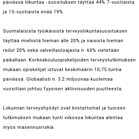
päivässä liikuntaa -suosituksen täyttää 44% 7-vuotiaista
ja 15-vuotiaista enää 19%.
Suomalaisista työikäisistä terveysliikuntasuosituksen
täyttää
miehistä hieman alle 20% ja naisista hieman
reilut 20% sekä valveillaoloajasta n. 60% vietetään
paikallaan. Korkeakouluopiskelijoiden terveystutkimuksen
mukaan opiskelijat istuvat keskimäärin 10,75 tuntia
päivässä. Globaalisti n. 3.2 miljoonaa kuolemaa
vuosittain johtuu fyysisen aktiivisuuden puutteesta.
Liikunnan terveyshyödyt ovat kiistattomat
ja tuoreen
tutkimuksen mukaan
tunti viikossa liikuntaa alentaa
myös masennusriskiä.