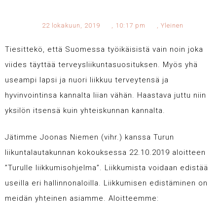
22 lokakuun, 2019
,
10:17 pm
,
Yleinen
Tiesittekö, että Suomessa työikäisistä vain noin joka
viides täyttää terveysliikuntasuosituksen. Myös yhä
useampi lapsi ja nuori liikkuu terveytensä ja
hyvinvointinsa kannalta liian vähän. Haastava juttu niin
yksilön itsensä kuin yhteiskunnan kannalta.
Jätimme Joonas Niemen (vihr.) kanssa Turun
liikuntalautakunnan kokouksessa 22.10.2019 aloitteen
”Turulle liikkumisohjelma”. Liikkumista voidaan edistää
useilla eri hallinnonaloilla. Liikkumisen edistäminen on
meidän yhteinen asiamme. Aloitteemme: