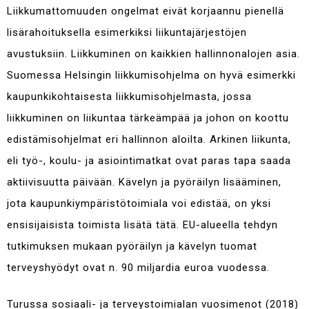
Liikkumattomuuden ongelmat eivät korjaannu pienellä
lisärahoituksella esimerkiksi liikuntajärjestöjen
avustuksiin. Liikkuminen on kaikkien hallinnonalojen asia.
Suomessa Helsingin liikkumisohjelma
on hyvä esimerkki
kaupunkikohtaisesta liikkumisohjelmasta, jossa
liikkuminen on liikuntaa tärkeämpää ja johon on koottu
edistämisohjelmat eri hallinnon aloilta.
Arkinen liikunta,
eli työ-, koulu- ja asiointimatkat ovat paras tapa saada
aktiivisuutta päivään. Kävelyn ja pyöräilyn lisääminen,
jota kaupunkiympäristötoimiala voi edistää, on yksi
ensisijaisista toimista lisätä tätä. EU-alueella tehdyn
tutkimuksen
mukaan pyöräilyn ja kävelyn tuomat
terveyshyödyt ovat n. 90 miljardia euroa vuodessa.
Turussa sosiaali- ja terveystoimialan vuosimenot (2018)