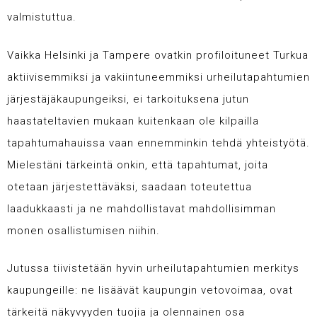
valmistuttua.
Vaikka Helsinki ja Tampere ovatkin profiloituneet Turkua
aktiivisemmiksi ja vakiintuneemmiksi urheilutapahtumien
järjestäjäkaupungeiksi, ei tarkoituksena jutun
haastateltavien mukaan kuitenkaan ole kilpailla
tapahtumahauissa vaan ennemminkin tehdä yhteistyötä.
Mielestäni tärkeintä onkin, että tapahtumat, joita
otetaan järjestettäväksi, saadaan toteutettua
laadukkaasti ja ne mahdollistavat mahdollisimman
monen osallistumisen niihin.
Jutussa tiivistetään hyvin urheilutapahtumien merkitys
kaupungeille: ne lisäävät kaupungin vetovoimaa, ovat
tärkeitä näkyvyyden tuojia ja olennainen osa