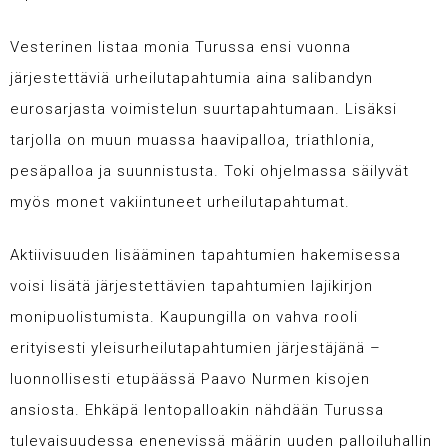
Vesterinen listaa monia Turussa ensi vuonna
järjestettäviä urheilutapahtumia aina salibandyn
eurosarjasta voimistelun suurtapahtumaan. Lisäksi
tarjolla on muun muassa haavipalloa, triathlonia,
pesäpalloa ja suunnistusta. Toki ohjelmassa säilyvät
myös monet vakiintuneet urheilutapahtumat.
Aktiivisuuden lisääminen tapahtumien hakemisessa
voisi lisätä järjestettävien tapahtumien lajikirjon
monipuolistumista. Kaupungilla on vahva rooli
erityisesti yleisurheilutapahtumien järjestäjänä –
luonnollisesti etupäässä Paavo Nurmen kisojen
ansiosta. Ehkäpä lentopalloakin nähdään Turussa
tulevaisuudessa enenevissä määrin uuden palloiluhallin