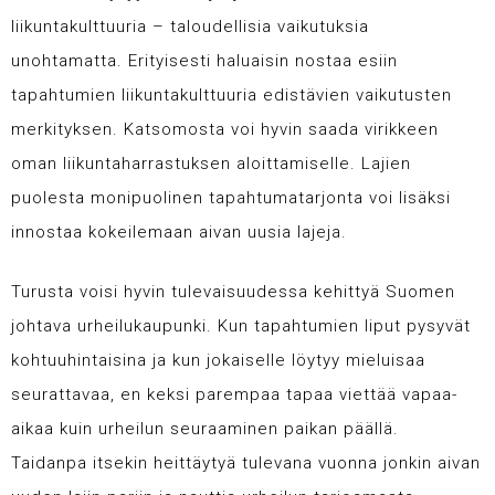
liikuntakulttuuria – taloudellisia vaikutuksia
unohtamatta. Erityisesti haluaisin nostaa esiin
tapahtumien liikuntakulttuuria edistävien vaikutusten
merkityksen. Katsomosta voi hyvin saada virikkeen
oman liikuntaharrastuksen aloittamiselle. Lajien
puolesta monipuolinen tapahtumatarjonta voi lisäksi
innostaa kokeilemaan aivan uusia lajeja.
Turusta voisi hyvin tulevaisuudessa kehittyä Suomen
johtava urheilukaupunki. Kun tapahtumien liput pysyvät
kohtuuhintaisina ja kun jokaiselle löytyy mieluisaa
seurattavaa, en keksi parempaa tapaa viettää vapaa-
aikaa kuin urheilun seuraaminen paikan päällä.
Taidanpa itsekin heittäytyä tulevana vuonna jonkin aivan