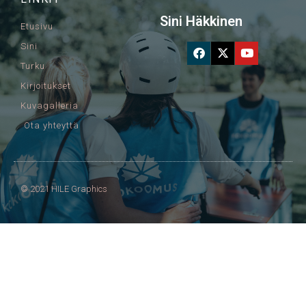
Sini Häkkinen
Etusivu
Sini
Turku
Kirjoitukset
Kuvagalleria
Ota yhteyttä
© 2021 HILE Graphics