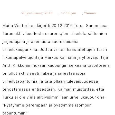
20 joulukuun, 2016
,
12:14 pm
,
Yleinen
Maria Vesterinen kirjoitti 20.12.2016 Turun Sanomissa
Turun aktiivisuudesta suurempien urheilutapahtumien
järjestäjänä ja asemasta suomalaisena
urheilukaupunkina. Juttua varten haastateltujen Turun
liikuntapalvelujohtaja Markus Kalmarin ja yhteysjohtaja
Antti Kirkkolan mukaan kaupungin selkeänä tavoitteena
on ollut aktiivisesti hakea ja järjestää isoja
urheilutapahtumia, ja tätä ollaan tulevaisuudessa
tehostamassa entisestään. Kalmar
i muistuttaa, että
Turku ei ole vielä aktiivisimmillaan urheilukaupunkina:
”Pystymme parempaan ja pystymme isompiin
tapahtumiin.”