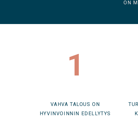
ON M
1
VAHVA TALOUS ON
TU
HYVINVOINNIN EDELLYTYS
K