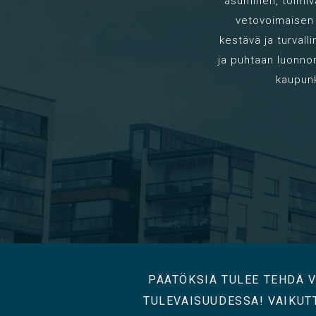
asuminen, toimiv
vetovoimaisen 
kestävä ja turval
ja puhtaan luonno
kaupunk
PÄÄTÖKSIÄ TULEE TEHDÄ V
TULEVAISUUDESSA! VAIKUT