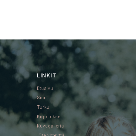
LINKIT
Etusivu
Sini
Turku
Kirjoitukset
Kuvagalleria
Ota yhteyttä