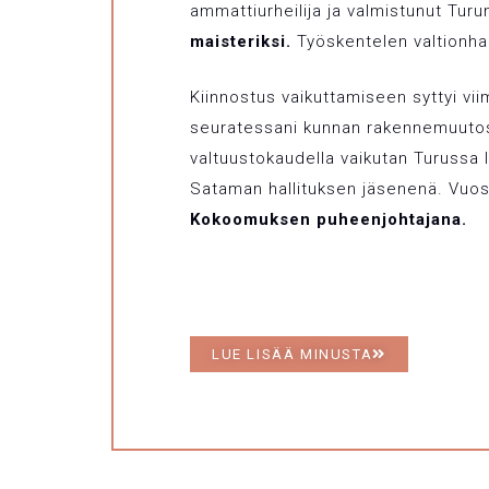
ammattiurheilija ja valmistunut Turu
maisteriksi.
Työskentelen valtionhal
Kiinnostus vaikuttamiseen syttyi v
seuratessani kunnan rakennemuutos
valtuustokaudella vaikutan Turussa 
Sataman hallituksen jäsenenä. Vuo
Kokoomuksen puheenjohtajana.
LUE LISÄÄ MINUSTA