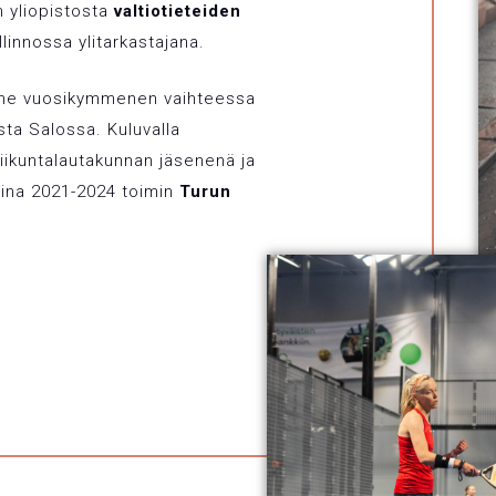
n yliopistosta
valtiotieteiden
linnossa ylitarkastajana.
iime vuosikymmenen vaihteessa
ta Salossa. Kuluvalla
liikuntalautakunnan jäsenenä ja
sina 2021-2024 toimin
Turun