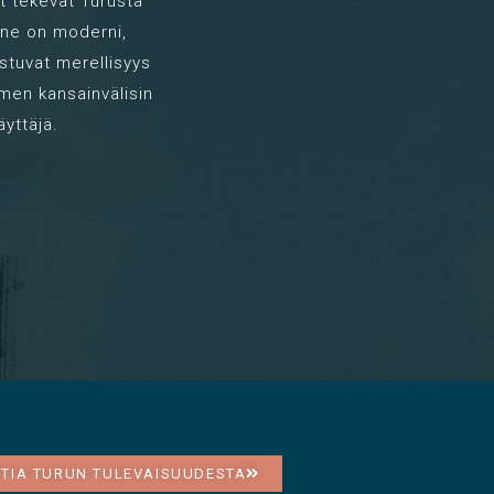
t tekevät Turusta
nne on moderni,
stuvat merellisyys
men kansainvälisin
äyttäjä.
TTIA TURUN TULEVAISUUDESTA