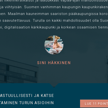
at liikenneratkaisut ja laadukkaat vapaa-ajan mahdollisuude
ja viihtyisän. Suomen vanhimman kaupungin kaupunkirake
linen. Maailman kauneimman saariston pääkaupungissa koro
n saavutettavuus. Turulla on kaikki mahdollisuudet olla Suo
i, digitalisaation kärkikaupunki ja korkean osaamisen tienn
SINI HÄKKINEN
ASTUULLISESTI JA KATSE
TAMINEN TURUN ASIOIHIN
LUE 11 POIN