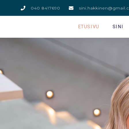
040 8417690
sini.hakkinen@gmail
ETUSIVU
SINI